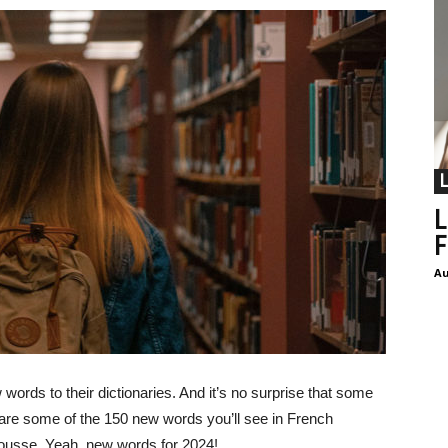
L
F
Au
ords to their dictionaries. And it’s no surprise that some
 are some of the 150 new words you’ll see in French
arousse. Yeah, new words for 2024!