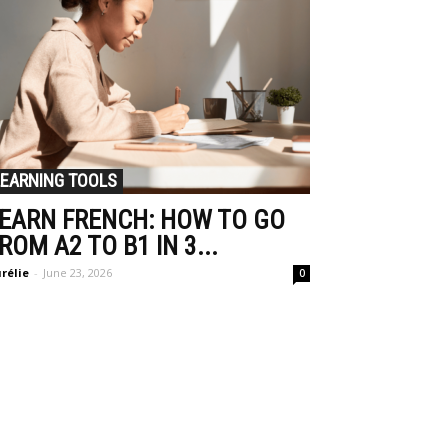
LEARNING TOOLS
EARN FRENCH: HOW TO GO
ROM A2 TO B1 IN 3...
rélie
-
June 23, 2026
0