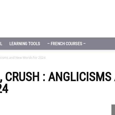
L
LEARNING TOOLS
– FRENCH COURSES –
licisms and New Words for 2024
, CRUSH : ANGLICISMS
24