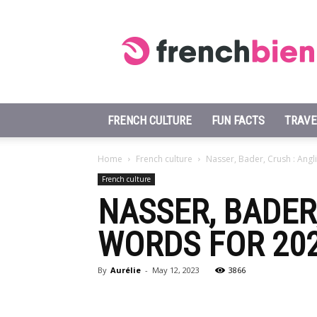
Learn
French
Fast
FRENCH CULTURE
FUN FACTS
TRAVE
Home
French culture
Nasser, Bader, Crush : Ang
French culture
NASSER, BADER
WORDS FOR 20
By
Aurélie
-
May 12, 2023
3866